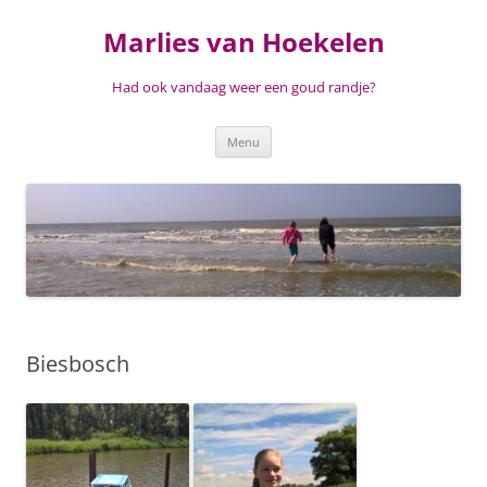
Ga
naar
Marlies van Hoekelen
de
inhoud
Had ook vandaag weer een goud randje?
Menu
Biesbosch