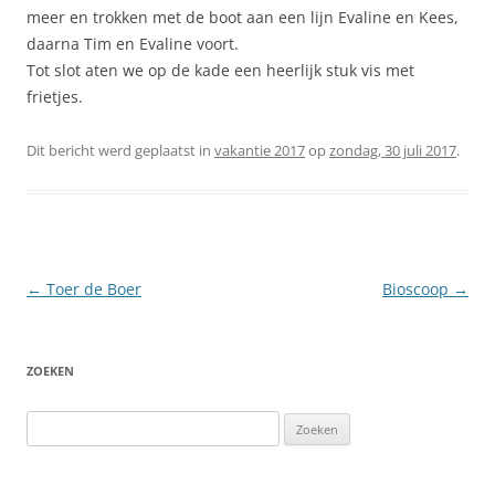
meer en trokken met de boot aan een lijn Evaline en Kees,
daarna Tim en Evaline voort.
Tot slot aten we op de kade een heerlijk stuk vis met
frietjes.
Dit bericht werd geplaatst in
vakantie 2017
op
zondag, 30 juli 2017
.
Berichtnavigatie
←
Toer de Boer
Bioscoop
→
ZOEKEN
Zoeken
naar: