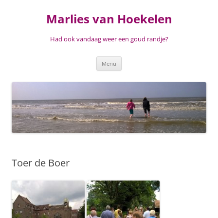
Ga
naar
Marlies van Hoekelen
de
inhoud
Had ook vandaag weer een goud randje?
Menu
Toer de Boer