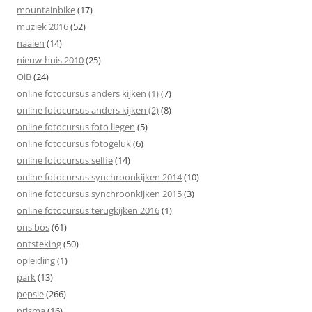
mountainbike
(17)
muziek 2016
(52)
naaien
(14)
nieuw-huis 2010
(25)
OiB
(24)
online fotocursus anders kijken (1)
(7)
online fotocursus anders kijken (2)
(8)
online fotocursus foto liegen
(5)
online fotocursus fotogeluk
(6)
online fotocursus selfie
(14)
online fotocursus synchroonkijken 2014
(10)
online fotocursus synchroonkijken 2015
(3)
online fotocursus terugkijken 2016
(1)
ons bos
(61)
ontsteking
(50)
opleiding
(1)
park
(13)
pepsie
(266)
prisma
(16)