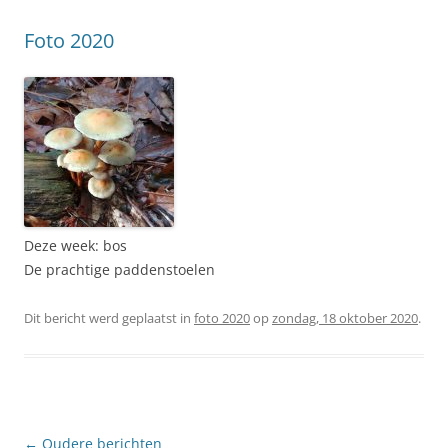
Foto 2020
Deze week: bos
De prachtige paddenstoelen
Dit bericht werd geplaatst in
foto 2020
op
zondag, 18 oktober 2020
.
Berichtnavigatie
←
Oudere berichten