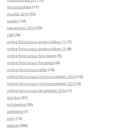
moestuintjes 2017
(2)
mountainbike
(17)
muziek 2016
(52)
naaien
(14)
nieuw-huis 2010
(25)
OiB
(24)
online fotocursus anders kijken (1)
(7)
online fotocursus anders kijken (2)
(8)
online fotocursus foto liegen
(5)
online fotocursus fotogeluk
(6)
online fotocursus selfie
(14)
online fotocursus synchroonkijken 2014
(10)
online fotocursus synchroonkijken 2015
(3)
online fotocursus terugkijken 2016
(1)
ons bos
(61)
ontsteking
(50)
opleiding
(1)
park
(13)
pepsie
(266)