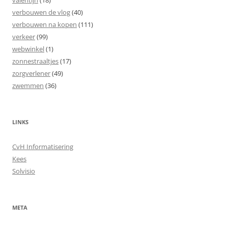
valentijn
(18)
verbouwen de vlog
(40)
verbouwen na kopen
(111)
verkeer
(99)
webwinkel
(1)
zonnestraaltjes
(17)
zorgverlener
(49)
zwemmen
(36)
LINKS
CvH Informatisering
Kees
Solvisio
META