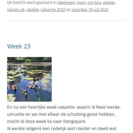
Dit bericht werd geplaatst in
Algemeen
,
maxi
,
ons bos
,
pepsie
,
samen uit
,
ukelele
,
vakantie 2022
op
zaterdag, 30 juli 2022
.
Week 23
En na een heerlijke week vakantie, waarin ik feest vierde,
uitrustte en we met elkaar de schutting gezet hebben,
mocht ik deze week 5x naar Dongepark.
Ik werkte volgens een redelijk vast rooster en deed wat