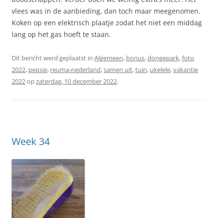
vlees was in de aanbieding, dan toch maar meegenomen.
Koken op een elektrisch plaatje zodat het niet een middag
lang op het gas hoeft te staan.
Dit bericht werd geplaatst in
Algemeen
,
bonus
,
dongepark
,
foto
2022
,
pepsie
,
reuma-nederland
,
samen uit
,
tuin
,
ukelele
,
vakantie
2022
op
zaterdag, 10 december 2022
.
Week 34