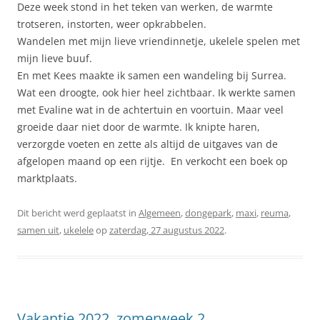
Deze week stond in het teken van werken, de warmte
trotseren, instorten, weer opkrabbelen.
Wandelen met mijn lieve vriendinnetje, ukelele spelen met
mijn lieve buuf.
En met Kees maakte ik samen een wandeling bij Surrea.
Wat een droogte, ook hier heel zichtbaar. Ik werkte samen
met Evaline wat in de achtertuin en voortuin. Maar veel
groeide daar niet door de warmte. Ik knipte haren,
verzorgde voeten en zette als altijd de uitgaves van de
afgelopen maand op een rijtje. En verkocht een boek op
marktplaats.
Dit bericht werd geplaatst in
Algemeen
,
dongepark
,
maxi
,
reuma
,
samen uit
,
ukelele
op
zaterdag, 27 augustus 2022
.
Vakantie 2022, zomerweek 2