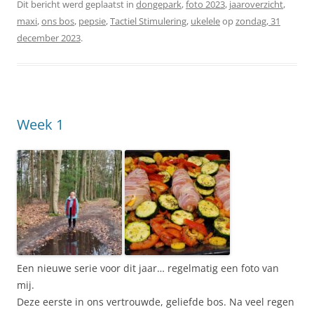
Dit bericht werd geplaatst in
dongepark
,
foto 2023
,
jaaroverzicht
,
maxi
,
ons bos
,
pepsie
,
Tactiel Stimulering
,
ukelele
op
zondag, 31
december 2023
.
Week 1
Een nieuwe serie voor dit jaar… regelmatig een foto van
mij.
Deze eerste in ons vertrouwde, geliefde bos. Na veel regen