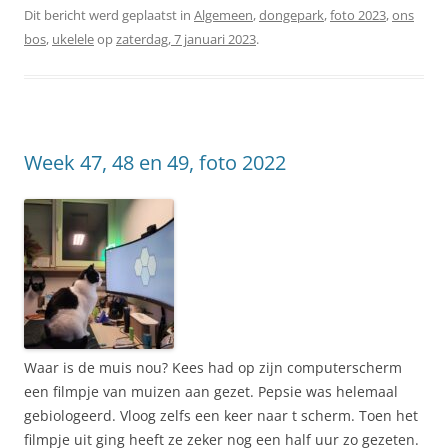
Dit bericht werd geplaatst in
Algemeen
,
dongepark
,
foto 2023
,
ons
bos
,
ukelele
op
zaterdag, 7 januari 2023
.
Week 47, 48 en 49, foto 2022
Waar is de muis nou? Kees had op zijn computerscherm
een filmpje van muizen aan gezet. Pepsie was helemaal
gebiologeerd. Vloog zelfs een keer naar t scherm. Toen het
filmpje uit ging heeft ze zeker nog een half uur zo gezeten.