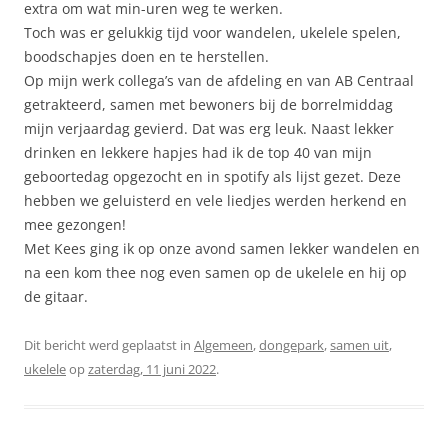
extra om wat min-uren weg te werken.
Toch was er gelukkig tijd voor wandelen, ukelele spelen,
boodschapjes doen en te herstellen.
Op mijn werk collega’s van de afdeling en van AB Centraal
getrakteerd, samen met bewoners bij de borrelmiddag
mijn verjaardag gevierd. Dat was erg leuk. Naast lekker
drinken en lekkere hapjes had ik de top 40 van mijn
geboortedag opgezocht en in spotify als lijst gezet. Deze
hebben we geluisterd en vele liedjes werden herkend en
mee gezongen!
Met Kees ging ik op onze avond samen lekker wandelen en
na een kom thee nog even samen op de ukelele en hij op
de gitaar.
Dit bericht werd geplaatst in
Algemeen
,
dongepark
,
samen uit
,
ukelele
op
zaterdag, 11 juni 2022
.