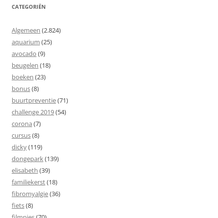
CATEGORIËN
Algemeen
(2.824)
aquarium
(25)
avocado
(9)
beugelen
(18)
boeken
(23)
bonus
(8)
buurtpreventie
(71)
challenge 2019
(54)
corona
(7)
cursus
(8)
dicky
(119)
dongepark
(139)
elisabeth
(39)
familiekerst
(18)
fibromyalgie
(36)
fiets
(8)
filmpjes
(70)