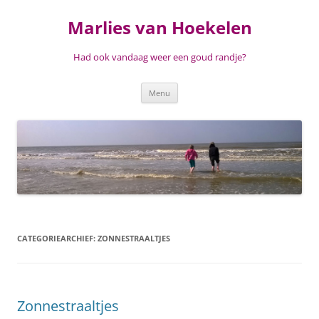
Ga
naar
Marlies van Hoekelen
de
inhoud
Had ook vandaag weer een goud randje?
Menu
CATEGORIEARCHIEF:
ZONNESTRAALTJES
Zonnestraaltjes