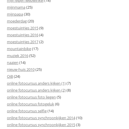
mijn eigen webwinkel
(18)
mijnmama
(25)
mijnpapa
(30)
moederdag
(20)
moestuintjes 2015
(9)
moestuintjes 2016
(4)
moestuintjes 2017
(2)
mountainbike
(17)
muziek 2016
(52)
naaien
(14)
nieuw-huis 2010
(25)
OiB
(24)
online fotocursus anders kijken (1)
(7)
online fotocursus anders kijken (2)
(8)
online fotocursus foto liegen
(5)
online fotocursus fotogeluk
(6)
online fotocursus selfie
(14)
online fotocursus synchroonkijken 2014
(10)
online fotocursus synchroonkijken 2015
(3)