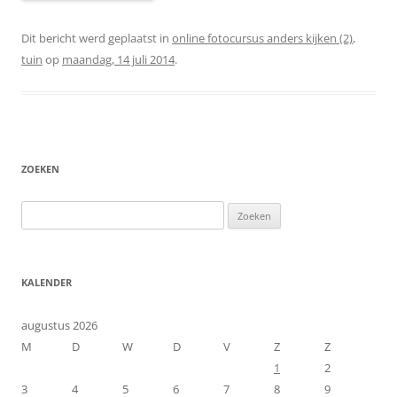
Dit bericht werd geplaatst in
online fotocursus anders kijken (2)
,
tuin
op
maandag, 14 juli 2014
.
ZOEKEN
Zoeken
naar:
KALENDER
augustus 2026
M
D
W
D
V
Z
Z
1
2
3
4
5
6
7
8
9