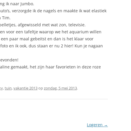
ing ik naar Jumbo.
uto’s, verzorgde ik de nagels en maakte ik wat elastiek
n Tim.
lletjes, afgewisseld met wat zon, televisie.
ken voor een tafeltje waarop we het aquarium willen
 een paar maal gebeitst en dan is het klaar voor
foto en ik ook, dus staan er nu 2 hier! Kun je nagaan
 gevonden!
valine gemaakt, het zijn haar favorieten in deze roze
ky
,
tuin
,
vakantie 2013
op
zondag, 5 mei 2013
.
Logeren
→