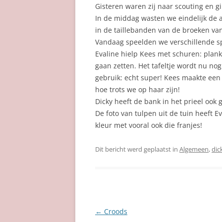
Gisteren waren zij naar scouting en g
In de middag wasten we eindelijk de a
in de taillebanden van de broeken va
Vandaag speelden we verschillende spe
Evaline hielp Kees met schuren: plan
gaan zetten. Het tafeltje wordt nu nog
gebruik: echt super! Kees maakte een 
hoe trots we op haar zijn!
Dicky heeft de bank in het prieel ook
De foto van tulpen uit de tuin heeft E
kleur met vooral ook die franjes!
Dit bericht werd geplaatst in
Algemeen
,
dic
Berichtnavigatie
←
Croods