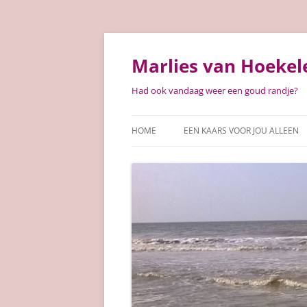
Ga
naar
de
Marlies van Hoekel
inhoud
Had ook vandaag weer een goud randje?
HOME
EEN KAARS VOOR JOU ALLEEN