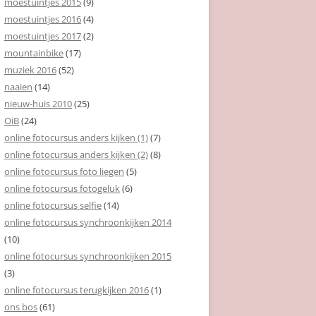
moestuintjes 2015
(9)
moestuintjes 2016
(4)
moestuintjes 2017
(2)
mountainbike
(17)
muziek 2016
(52)
naaien
(14)
nieuw-huis 2010
(25)
OiB
(24)
online fotocursus anders kijken (1)
(7)
online fotocursus anders kijken (2)
(8)
online fotocursus foto liegen
(5)
online fotocursus fotogeluk
(6)
online fotocursus selfie
(14)
online fotocursus synchroonkijken 2014
(10)
online fotocursus synchroonkijken 2015
(3)
online fotocursus terugkijken 2016
(1)
ons bos
(61)