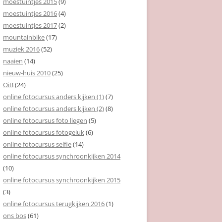
moestuintjes 2015
(9)
moestuintjes 2016
(4)
moestuintjes 2017
(2)
mountainbike
(17)
muziek 2016
(52)
naaien
(14)
nieuw-huis 2010
(25)
OiB
(24)
online fotocursus anders kijken (1)
(7)
online fotocursus anders kijken (2)
(8)
online fotocursus foto liegen
(5)
online fotocursus fotogeluk
(6)
online fotocursus selfie
(14)
online fotocursus synchroonkijken 2014
(10)
online fotocursus synchroonkijken 2015
(3)
online fotocursus terugkijken 2016
(1)
ons bos
(61)