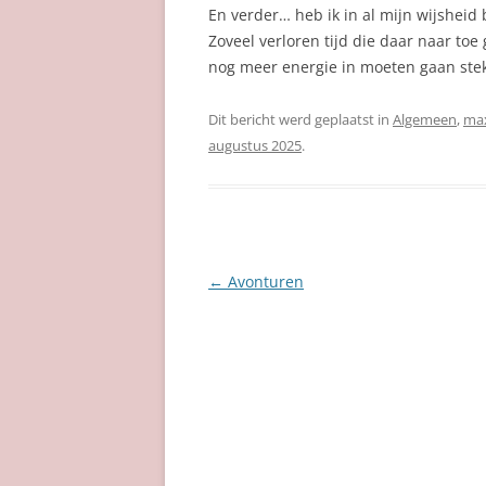
En verder… heb ik in al mijn wijshei
Zoveel verloren tijd die daar naar toe
nog meer energie in moeten gaan steke
Dit bericht werd geplaatst in
Algemeen
,
ma
augustus 2025
.
Berichtnavigatie
←
Avonturen