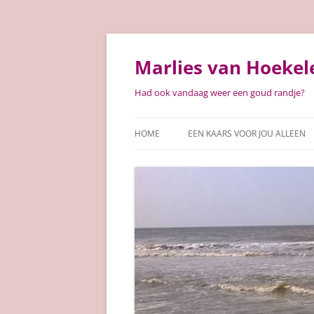
Ga
naar
de
Marlies van Hoekel
inhoud
Had ook vandaag weer een goud randje?
HOME
EEN KAARS VOOR JOU ALLEEN