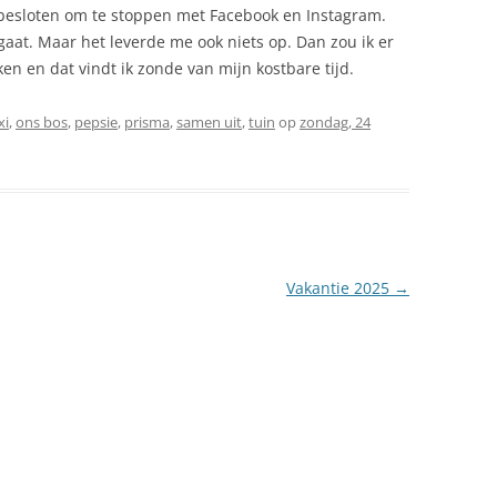
d besloten om te stoppen met Facebook en Instagram.
 gaat. Maar het leverde me ook niets op. Dan zou ik er
n en dat vindt ik zonde van mijn kostbare tijd.
xi
,
ons bos
,
pepsie
,
prisma
,
samen uit
,
tuin
op
zondag, 24
Vakantie 2025
→