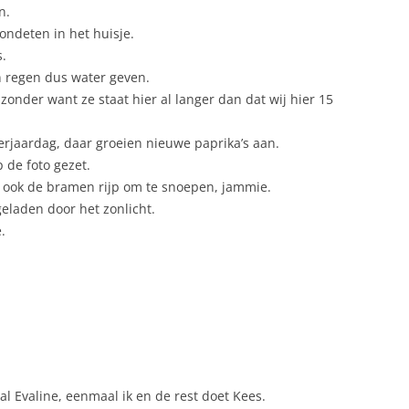
n.
vondeten in het huisje.
s.
en regen dus water geven.
zonder want ze staat hier al langer dan dat wij hier 15
erjaardag, daar groeien nieuwe paprika’s aan.
 de foto gezet.
 ook de bramen rijp om te snoepen, jammie.
geladen door het zonlicht.
.
l Evaline, eenmaal ik en de rest doet Kees.