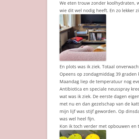
We eten trouw zonder koolhydraten, w
wie dit wel nodig heeft. En zo lekker z
En plots was ik ziek. Totaal onverwac
Opeens op zondagmiddag 39 graden koo
Maandag liep de temperatuur nog eve
Antibiotica en speciale neusspray kre
wat was ik ziek. De eerste dagen eige
met nu en dan gezelschap van de kat
mijn lijf was stijf geworden. Op dins
was wel heel fijn.
Kon ik toch verder met opbouwen en to