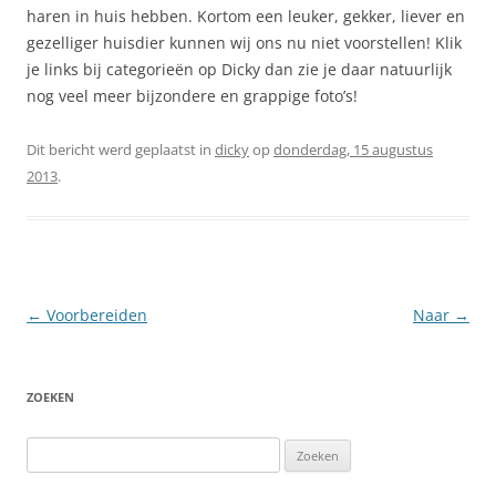
haren in huis hebben. Kortom een leuker, gekker, liever en
gezelliger huisdier kunnen wij ons nu niet voorstellen! Klik
je links bij categorieën op Dicky dan zie je daar natuurlijk
nog veel meer bijzondere en grappige foto’s!
Dit bericht werd geplaatst in
dicky
op
donderdag, 15 augustus
2013
.
Berichtnavigatie
←
Voorbereiden
Naar
→
ZOEKEN
Zoeken
naar: