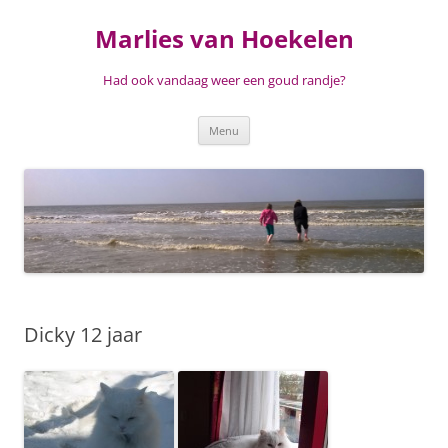
Ga
naar
Marlies van Hoekelen
de
inhoud
Had ook vandaag weer een goud randje?
Menu
Dicky 12 jaar