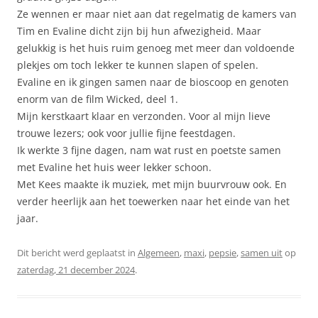
Ze wennen er maar niet aan dat regelmatig de kamers van
Tim en Evaline dicht zijn bij hun afwezigheid. Maar
gelukkig is het huis ruim genoeg met meer dan voldoende
plekjes om toch lekker te kunnen slapen of spelen.
Evaline en ik gingen samen naar de bioscoop en genoten
enorm van de film Wicked, deel 1.
Mijn kerstkaart klaar en verzonden. Voor al mijn lieve
trouwe lezers; ook voor jullie fijne feestdagen.
Ik werkte 3 fijne dagen, nam wat rust en poetste samen
met Evaline het huis weer lekker schoon.
Met Kees maakte ik muziek, met mijn buurvrouw ook. En
verder heerlijk aan het toewerken naar het einde van het
jaar.
Dit bericht werd geplaatst in
Algemeen
,
maxi
,
pepsie
,
samen uit
op
zaterdag, 21 december 2024
.