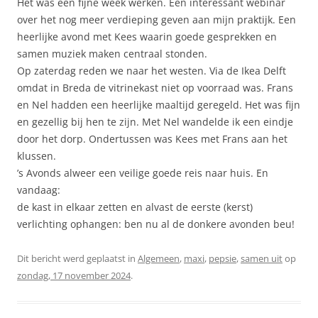
Het was een fijne week werken. Een interessant webinar
over het nog meer verdieping geven aan mijn praktijk. Een
heerlijke avond met Kees waarin goede gesprekken en
samen muziek maken centraal stonden.
Op zaterdag reden we naar het westen. Via de Ikea Delft
omdat in Breda de vitrinekast niet op voorraad was. Frans
en Nel hadden een heerlijke maaltijd geregeld. Het was fijn
en gezellig bij hen te zijn. Met Nel wandelde ik een eindje
door het dorp. Ondertussen was Kees met Frans aan het
klussen.
’s Avonds alweer een veilige goede reis naar huis. En
vandaag:
de kast in elkaar zetten en alvast de eerste (kerst)
verlichting ophangen: ben nu al de donkere avonden beu!
Dit bericht werd geplaatst in
Algemeen
,
maxi
,
pepsie
,
samen uit
op
zondag, 17 november 2024
.