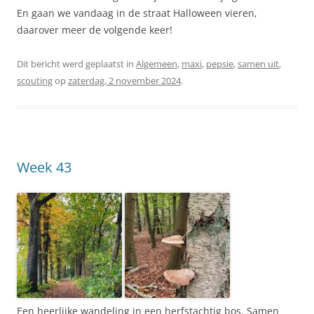
En gaan we vandaag in de straat Halloween vieren,
daarover meer de volgende keer!
Dit bericht werd geplaatst in
Algemeen
,
maxi
,
pepsie
,
samen uit
,
scouting
op
zaterdag, 2 november 2024
.
Week 43
Een heerlijke wandeling in een herfstachtig bos. Samen