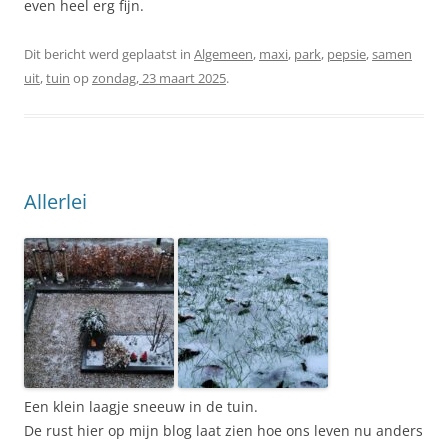
even heel erg fijn.
Dit bericht werd geplaatst in
Algemeen
,
maxi
,
park
,
pepsie
,
samen
uit
,
tuin
op
zondag, 23 maart 2025
.
Allerlei
Een klein laagje sneeuw in de tuin.
De rust hier op mijn blog laat zien hoe ons leven nu anders