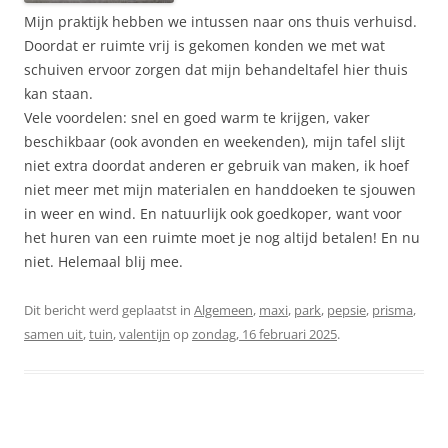
Mijn praktijk hebben we intussen naar ons thuis verhuisd.
Doordat er ruimte vrij is gekomen konden we met wat
schuiven ervoor zorgen dat mijn behandeltafel hier thuis
kan staan.
Vele voordelen: snel en goed warm te krijgen, vaker
beschikbaar (ook avonden en weekenden), mijn tafel slijt
niet extra doordat anderen er gebruik van maken, ik hoef
niet meer met mijn materialen en handdoeken te sjouwen
in weer en wind. En natuurlijk ook goedkoper, want voor
het huren van een ruimte moet je nog altijd betalen! En nu
niet. Helemaal blij mee.
Dit bericht werd geplaatst in
Algemeen
,
maxi
,
park
,
pepsie
,
prisma
,
samen uit
,
tuin
,
valentijn
op
zondag, 16 februari 2025
.