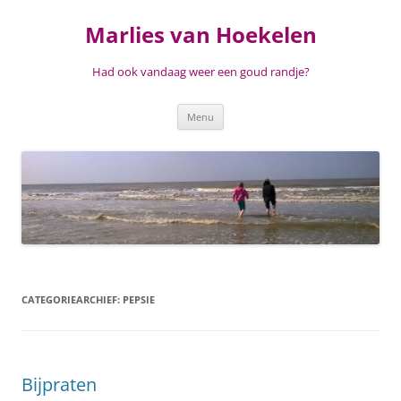
Ga
naar
Marlies van Hoekelen
de
inhoud
Had ook vandaag weer een goud randje?
Menu
CATEGORIEARCHIEF:
PEPSIE
Bijpraten