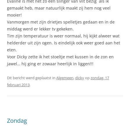
Evaline is met net zo een slinger van vilt bezig als ik
gemaakt heb, maar natuurlijk maakt zij hem nog veel
mooier!
Vanmorgen met zijn drietjes spelletjes gedaan en in de
middag werd er lekker tv gekeken.
Tim zijn temperatuur is weer normaal, hij kijkt alweer wat
helderder uit zijn ogen. Is eindelijk ook weer goed aan het
eten.
Voor Dicky zette ik het stoeltje met kussen in de zon en
jawel… hij ging er zowaar heerlijk in liggen!!!
Dit bericht werd geplaatst in
Algemeen
,
dicky
op
zondag, 17
februari 2013
.
Zondag