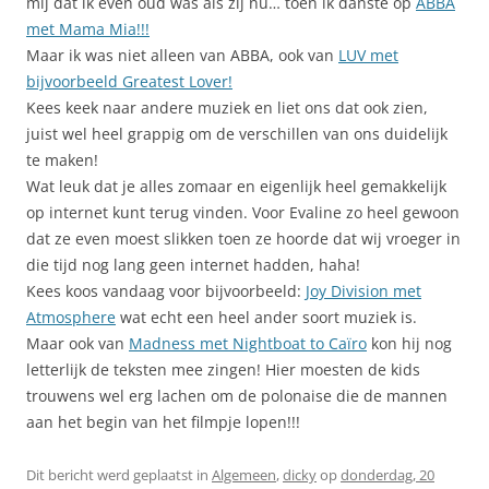
mij dat ik even oud was als zij nu… toen ik danste op
ABBA
met Mama Mia!!!
Maar ik was niet alleen van ABBA, ook van
LUV met
bijvoorbeeld Greatest Lover!
Kees keek naar andere muziek en liet ons dat ook zien,
juist wel heel grappig om de verschillen van ons duidelijk
te maken!
Wat leuk dat je alles zomaar en eigenlijk heel gemakkelijk
op internet kunt terug vinden. Voor Evaline zo heel gewoon
dat ze even moest slikken toen ze hoorde dat wij vroeger in
die tijd nog lang geen internet hadden, haha!
Kees koos vandaag voor bijvoorbeeld:
Joy Division met
Atmosphere
wat echt een heel ander soort muziek is.
Maar ook van
Madness met Nightboat to Caïro
kon hij nog
letterlijk de teksten mee zingen! Hier moesten de kids
trouwens wel erg lachen om de polonaise die de mannen
aan het begin van het filmpje lopen!!!
Dit bericht werd geplaatst in
Algemeen
,
dicky
op
donderdag, 20