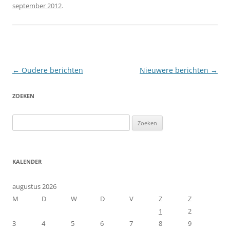
september 2012
.
Berichtnavigatie
←
Oudere berichten
Nieuwere berichten
→
ZOEKEN
Zoeken
naar:
KALENDER
augustus 2026
M
D
W
D
V
Z
Z
1
2
3
4
5
6
7
8
9