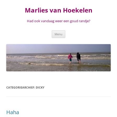
Ga
naar
Marlies van Hoekelen
de
inhoud
Had ook vandaag weer een goud randje?
Menu
CATEGORIEARCHIEF:
DICKY
Haha