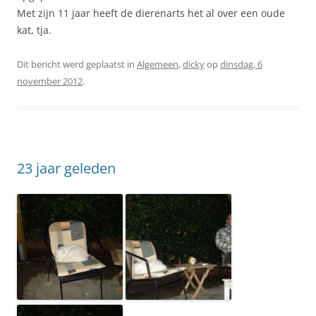
Met zijn 11 jaar heeft de dierenarts het al over een oude
kat, tja.
Dit bericht werd geplaatst in
Algemeen
,
dicky
op
dinsdag, 6
november 2012
.
23 jaar geleden